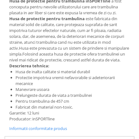
Husa de protectie pentru trambulina inSPORTline
a fost
Bariere si protectie laterala pat
conceputa pentru nevoile utilizatorului care are trambulina
plasata in aer liber si care este expusa la vremea de zi cu zi.
Bariere de protectie pat
Husa de protectie pentru trambulina
este fabricata din
Porti de siguranta
material solid de calitate, care protejeaza suprafata de sarit
Carusele patut
impotriva tuturor efectelor naturale, cum ar fi ploaia, radiatia
solara, dar, de asemenea, de la deteriorari mecanice de corpuri
Costum carnaval copii
straine, atunci trambulina cand nu este utilizata in mod
activ.Husa este prevazuta cu un sistem de prindere si manipulare
Covoare copii
simpla.Folosind aceasta husa de protectie ofera trambulinei un
Dulap si cutii depozitare jucarii
nivel mai ridicat de protectie, crescand astfel durata de viata.
Descrierea tehnica:
Fotolii copii
Husa de inalta calitate si material durabil
Protectie impotriva vremii nefavorabile si adeteriorarii
Lampi de veghe
mecanice
Mobilier Birou
Manevrare usoara
Prelungeste durata de viata a trambulinei
Sac de dormit copii
Pentru trambulina de 457 cm
Sac de dormit 60 cm
Fabricat din material non-toxic.
Garantie: 12 luni
Sac de dormit 70 cm
Producator: inSPORTline
Sac de dormit 80 cm
Informatii conformitate produs
Sac de dormit 90 cm