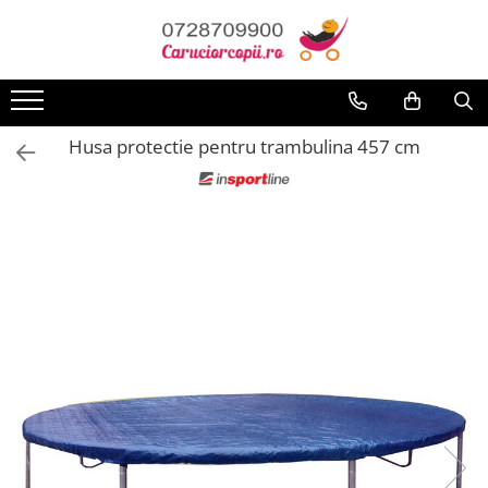
Toate Produsele
Carucioare copii
Husa protectie pentru trambulina 457 cm
Carucioare sport copii
Carucioare copii 2in1
Carucioare copii 3in1
Carucioare gemeni
Accesorii carucioare
Landouri pentru bebelusi
Saci si invelitoare
Huse ploaie si antiinsecte
Genti mamici
Umbrele carucioare
Accesorii diverse carucioare
Scaune auto copii