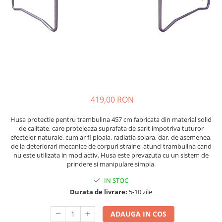
Scaune auto copii de la nastere
Scaune auto 9 kg +
Scaune auto 15 kg +
Inaltatoare auto copii
Scaune auto ISOFIX
Accesorii scaune auto
419,00 RON
Scaune de masa
Camera copilului
Husa protectie pentru trambulina 457 cm fabricata din material solid
de calitate, care protejeaza suprafata de sarit impotriva tuturor
Patuturi din lemn
efectelor naturale, cum ar fi ploaia, radiatia solara, dar, de asemenea,
Patuturi lemn pana la 120 x 60 cm
de la deteriorari mecanice de corpuri straine, atunci trambulina cand
nu este utilizata in mod activ. Husa este prevazuta cu un sistem de
Patuturi lemn 140 x 70 cm
prindere si manipulare simpla.
Pat copii 160 x 80 cm
IN STOC
Pat tineret
Durata de livrare:
5-10 zile
Saltele patut copii
Saltele mici
ADAUGA IN COS