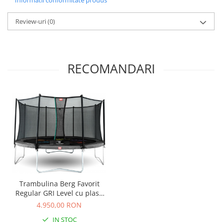
Informatii conformitate produs
Saltele de infasat
Review-uri
(0)
RECOMANDARI
Trambulina Berg Favorit
Regular GRI Level cu plasa
Comfort 430
4.950,00 RON
IN STOC