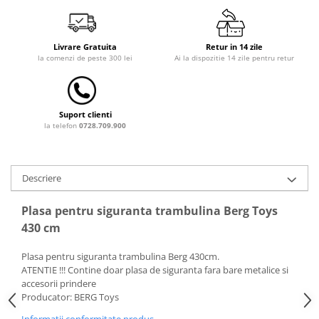
Dulap si cutii depozitare jucarii
Fotolii copii
Livrare Gratuita
Retur in 14 zile
la comenzi de peste 300 lei
Ai la dispozitie 14 zile pentru retur
Lampi de veghe
Mobilier Birou
Sac de dormit copii
Suport clienti
la telefon
0728.709.900
Sac de dormit 60 cm
Sac de dormit 70 cm
Sac de dormit 80 cm
Descriere
Sac de dormit 90 cm
Sac de dormit 100 cm
Plasa pentru siguranta trambulina Berg Toys
Sac de dormit 110 cm
430 cm
Sac de dormit 120 cm
Plasa pentru siguranta trambulina Berg 430cm.
Sac de dormit 130 cm
ATENTIE !!! Contine doar plasa de siguranta fara bare metalice si
Sac de dormit 140 cm
accesorii prindere
Sac de dormit 150 cm
Producator: BERG Toys
Sac de dormit tineret